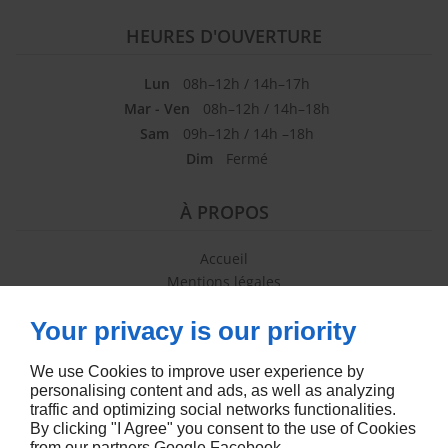
HEURES D'OUVERTURE
Lun
08h–12h / 14h–17h
Mar - Ven
08h–12h / 14h–18h
Sam
09h–12h / 14h –18h
Dim
Fermé
À PROPOS
Accueil
Mentions légales
Politique de confidentialité
Your privacy is our priority
Contactez-nous
Plan du site
We use Cookies to improve user experience by
personalising content and ads, as well as analyzing
SUIVEZ-NOUS
traffic and optimizing social networks functionalities.
By clicking "I Agree" you consent to the use of Cookies
from our partners
Google
Facebook
.